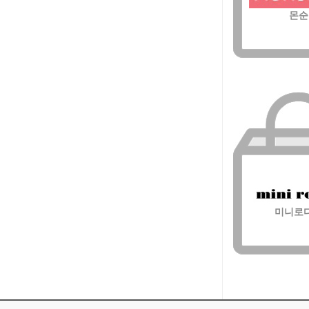
몬순
미니로