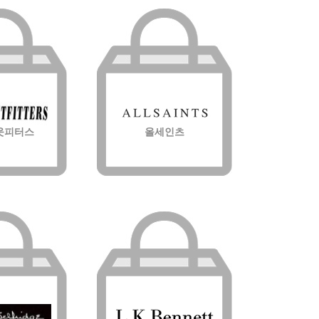
웃피터스
올세인츠