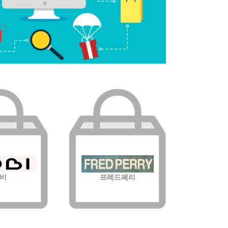
비
프레드페리