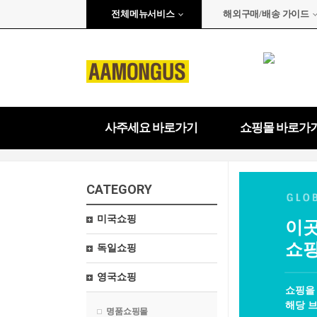
전체메뉴서비스
해외구매/배송 가이드
사주세요 바로가기
쇼핑몰 바로가
CATEGORY
미국쇼핑
이곳
쇼핑
독일쇼핑
영국쇼핑
쇼핑을
해당 브
명품쇼핑몰