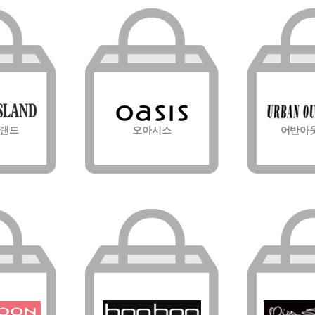
랜드
오아시스
어반아