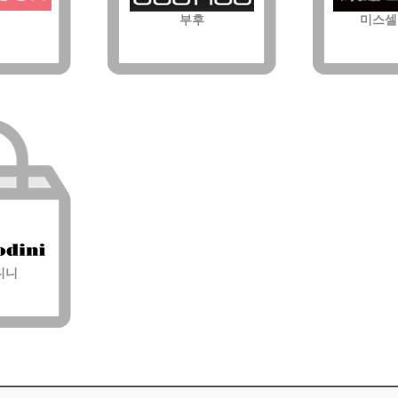
부후
미스셀
디니