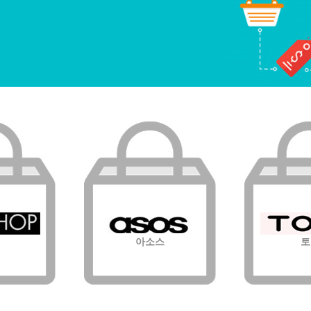
아소스
토