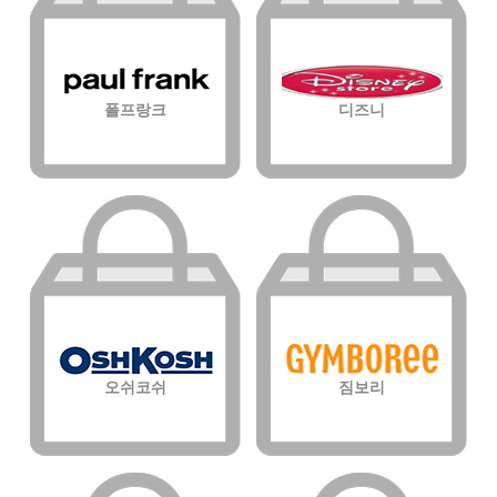
폴프랑크
디즈니
오쉬코쉬
짐보리