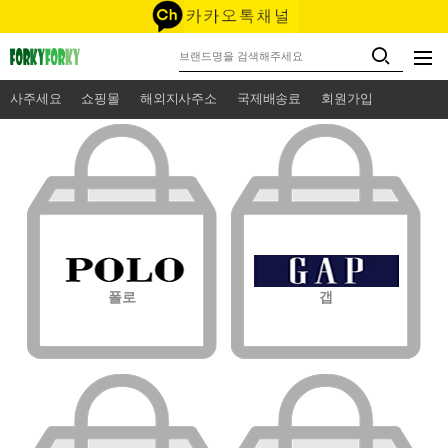
사주세요
쇼핑몰
해외지사주소
국제배송료
회원가입
폴로
갭