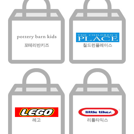
포테리반키즈
칠드런플레이스
레고
리틀타익스